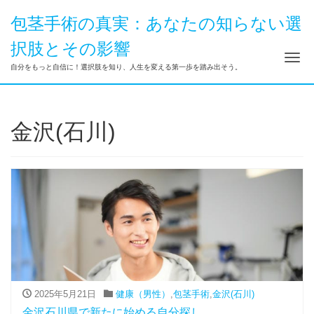
包茎手術の真実：あなたの知らない選
択肢とその影響
ナ
自分をもっと自信に！選択肢を知り、人生を変える第一歩を踏み出そう。
金沢(石川)
2025年5月21日
健康（男性）
,
包茎手術
,
金沢(石川)
金沢石川県で新たに始める自分探し