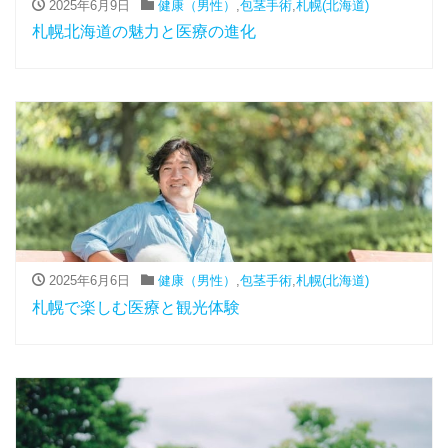
2025年6月9日
健康（男性）
,
包茎手術
,
札幌(北海道)
札幌北海道の魅力と医療の進化
2025年6月6日
健康（男性）
,
包茎手術
,
札幌(北海道)
札幌で楽しむ医療と観光体験