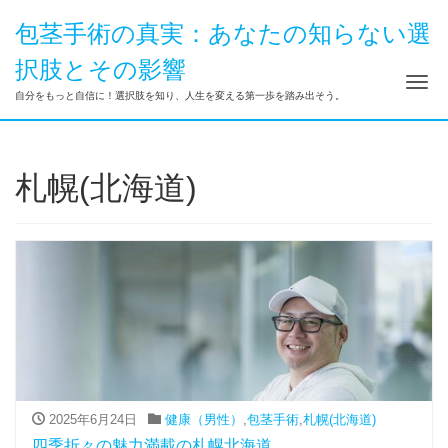
包茎手術の真実：あなたの知らない選
択肢とその影響
ナ
自分をもっと自信に！選択肢を知り、人生を変える第一歩を踏み出そう。
札幌(北海道)
2025年6月24日
健康（男性）
,
包茎手術
,
札幌(北海道)
四季折々の魅力満載の札幌北海道